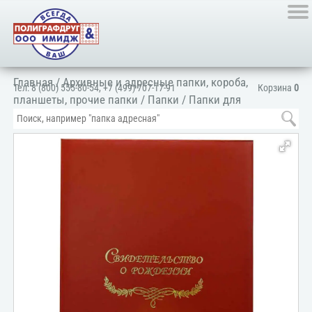
Главная
/
Архивные и адресные папки, короба,
Тел:
8 (800) 555-80-54
,
+7 (499) 707-17-91
Корзина
0
планшеты, прочие папки
/
Папки
/
Папки для
документов
/
Для личных документов
/