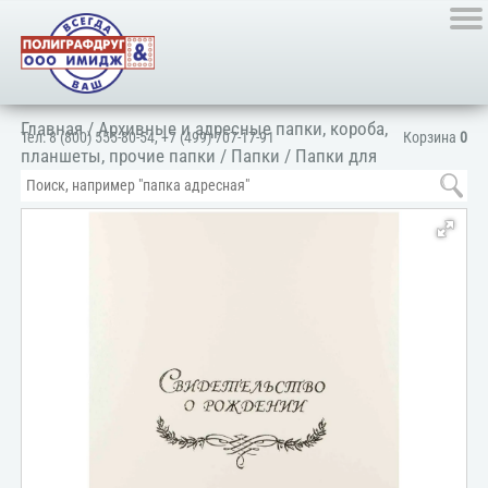
Главная
/
Архивные и адресные папки, короба,
Тел:
8 (800) 555-80-54
,
+7 (499) 707-17-91
Корзина
0
планшеты, прочие папки
/
Папки
/
Папки для
документов
/
Для личных документов
/