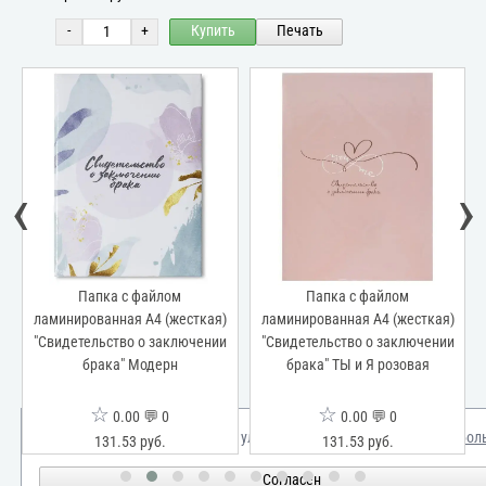
-
+
Купить
Печать
‹
›
Папка с файлом
Папка с файлом
ламинированная А4 (жесткая)
ламинированная А4 (жесткая)
"Свидетельство о заключении
"Свидетельство о заключении
брака" Модерн
брака" ТЫ и Я розовая
☆
☆
0.00 💬 0
0.00 💬 0
Мы используем куки для улучшения вашего опыта.
Узнать бол
131.53 руб.
131.53 руб.
Согласен