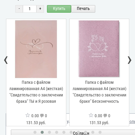
-
+
Купить
Печать
‹
›
Папка с файлом
Папка с файлом
ламинированная А4 (жесткая)
ламинированная А4 (жесткая)
"Свидетельство о заключении
"Свидетельство о заключении
брака" ТЫ и Я розовая
браке" Бесконечность
☆
☆
0.00 💬 0
0.00 💬 0
Мы используем куки для улучшения вашего опыта.
Узнать бол
131.53 руб.
131.53 руб.
Согласен