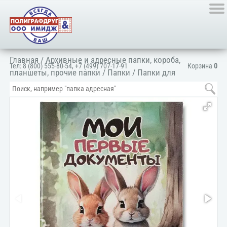
Главная
/
Архивные и адресные папки, короба,
Тел:
8 (800) 555-80-54
,
+7 (499) 707-17-91
Корзина
0
планшеты, прочие папки
/
Папки
/
Папки для
документов
/
Для личных документов
/