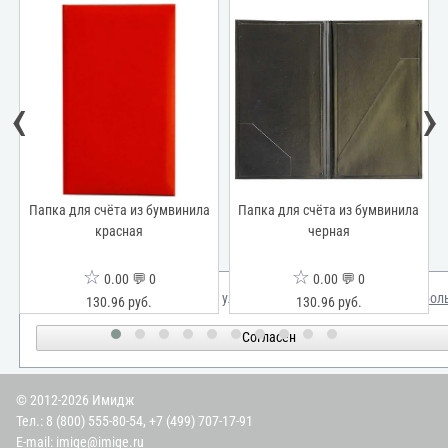
‹
›
а
Папка для счёта из бумвинила
Папка для счёта из бумвинила
красная
черная
☆
☆
0.00 💬 0
0.00 💬 0
Мы используем куки для улучшения вашего опыта.
Узнать бол
130.96 руб.
130.96 руб.
Согласен
© 2012-2026 Имидж
Тел.:
8 (800) 555-80-54
,
+7 (499) 707-17-91
E-mail:
imige@imige.ru