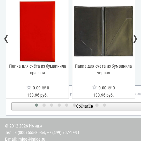
‹
›
а
Папка для счёта из бумвинила
Папка для счёта из бумвинила
красная
черная
☆
☆
0.00 💬 0
0.00 💬 0
Мы используем куки для улучшения вашего опыта.
Узнать бол
130.96 руб.
130.96 руб.
Согласен
© 2012-2026 Имидж
Тел.:
8 (800) 555-80-54
,
+7 (499) 707-17-91
E-mail:
imige@imige.ru