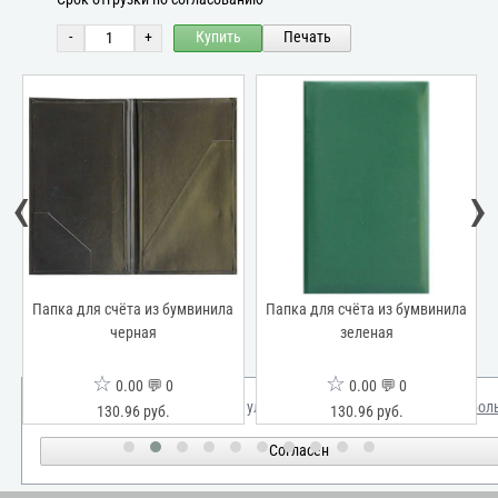
-
+
Купить
Печать
‹
›
а
Папка для счёта из бумвинила
Папка для счёта из бумвинила
черная
зеленая
☆
☆
0.00 💬 0
0.00 💬 0
Мы используем куки для улучшения вашего опыта.
Узнать бол
130.96 руб.
130.96 руб.
Согласен