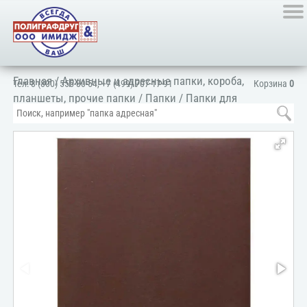
Главная
/
Архивные и адресные папки, короба,
Тел:
8 (800) 555-80-54
,
+7 (499) 707-17-91
Корзина
0
планшеты, прочие папки
/
Папки
/
Папки для
ресторанов
/