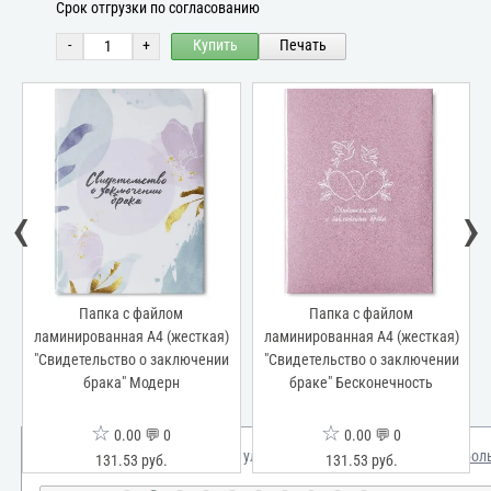
Срок отгрузки по согласованию
-
+
Купить
Печать
‹
›
Папка с файлом
Папка с файлом
ламинированная А4 (жесткая)
ламинированная А4 (жесткая)
"Свидетельство о заключении
"Свидетельство о заключении
брака" Модерн
браке" Бесконечность
☆
☆
0.00 💬 0
0.00 💬 0
Мы используем куки для улучшения вашего опыта.
Узнать бол
131.53 руб.
131.53 руб.