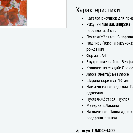
Характеристики:
Каталог рисунков для печ
Рисунки для ламинирован
переплёта: Июнь
Пухлая/Жёсткая: С порол
Надпись (текст и рисунок)
рождения
Формат: А4
Внутренние файлы: Без ф
Количество секций: Две с
Ляссе (лента): Без ляссе
Ширина корешка: 10 мм
Наименование изделия: П
адресная
Пухлая/Жёсткая: Пухлая
Материал: Ламинат
Назначение: Папка адрес
поздравительная
Артикул:
ПЛ4003-1499