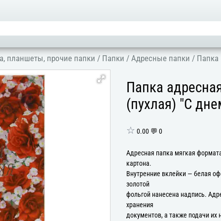
а, планшеты, прочие папки
/
Папки
/
Адресные папки
/
Папка 
Папка адресна
(пухлая) "С дн
☆
0.00 💬 0
Адресная папка мягкая формата
картона.
Внутренние вклейки — белая оф
золотой
фольгой нанесена надпись. Адр
хранения
документов, а также подачи их 