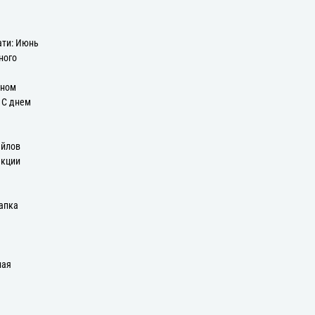
ати: Июнь
ного
оном
: С днем
айлов
екции
апка
ная