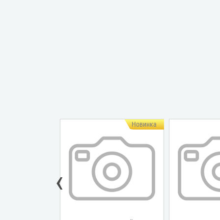
Новинка
‹