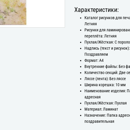
Характеристики:
Каталог рисунков для печ
Летняя
Рисунки для ламинирован
переплёта: Летняя
Пухлая/Жёсткая: С порол
Надпись (текст и рисунок):
Поздравляем
Формат: А4
Внутренние файлы: Без ф
Количество секций: Две с
Ляссе (лента): Без ляссе
Ширина корешка: 10 мм
Наименование изделия: П
адресная
Пухлая/Жёсткая: Пухлая
Материал: Ламинат
Назначение: Папка адрес
поздравительная