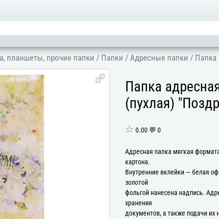
а, планшеты, прочие папки
/
Папки
/
Адресные папки
/
Папка 
Папка адресна
(пухлая) "Позд
☆
0.00 💬 0
Адресная папка мягкая формата
картона.
Внутренние вклейки — белая оф
золотой
фольгой нанесена надпись. Адр
хранения
документов, а также подачи их 