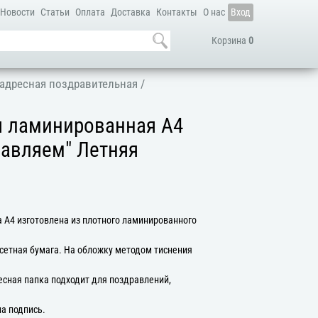
Новости
Статьи
Оплата
Доставка
Контакты
О нас
Вход
Корзина
0
адресная поздравительная
/
я ламинированная А4
равляем" Летняя
 А4 изготовлена из плотного ламинированного
сетная бумага. На обложку методом тиснения
есная папка подходит для поздравлений,
на подпись.