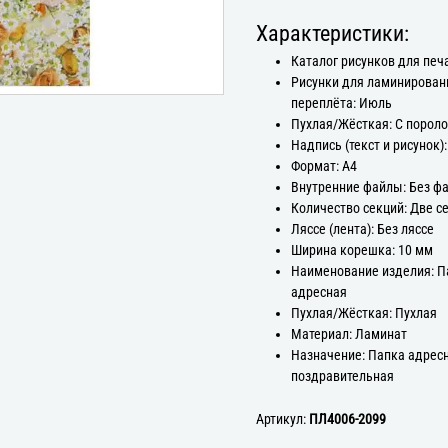
Характеристики:
Каталог рисунков для печ
Рисунки для ламинирован
переплёта: Июль
Пухлая/Жёсткая: С порол
Надпись (текст и рисунок)
Формат: А4
Внутренние файлы: Без ф
Количество секций: Две с
Ляссе (лента): Без ляссе
Ширина корешка: 10 мм
Наименование изделия: П
адресная
Пухлая/Жёсткая: Пухлая
Материал: Ламинат
Назначение: Папка адрес
поздравительная
Артикул:
ПЛ4006-2099