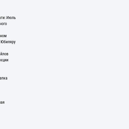
ати: Июль
ного
оном
: Юбиляру
айлов
екции
апка
ная