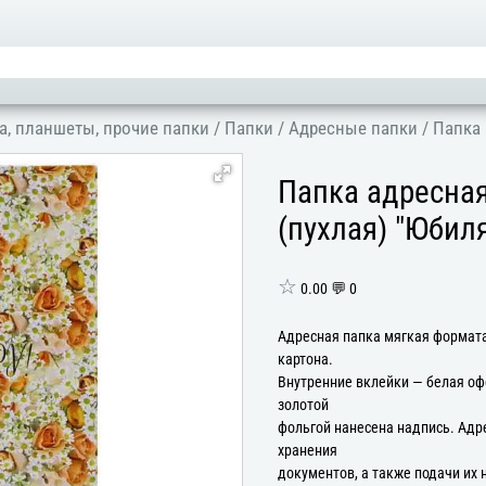
а, планшеты, прочие папки
/
Папки
/
Адресные папки
/
Папка 
Папка адресна
(пухлая) "Юбил
☆
0.00 💬 0
Адресная папка мягкая формата
картона.
Внутренние вклейки — белая оф
золотой
фольгой нанесена надпись. Адр
хранения
документов, а также подачи их 