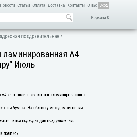
Новости
Статьи
Оплата
Доставка
Контакты
О нас
Вход
Корзина
0
адресная поздравительная
/
я ламинированная А4
яру" Июль
 А4 изготовлена из плотного ламинированного
сетная бумага. На обложку методом тиснения
есная папка подходит для поздравлений,
на подпись.