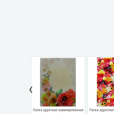
‹
я ламинированная
Папка адресная ламинированная
Папка адресная