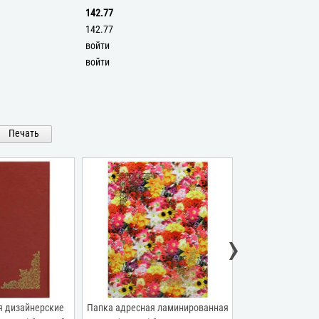
142.77
142.77
войти
войти
Печать
›
я дизайнерские
Папка адресная ламинированная
Папка адресна