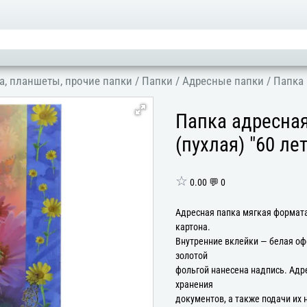
а, планшеты, прочие папки
/
Папки
/
Адресные папки
/
Папка 
Папка адресна
(пухлая) "60 ле
☆
0.00 💬 0
Адресная папка мягкая формата
картона.
Внутренние вклейки — белая оф
золотой
фольгой нанесена надпись. Адр
хранения
документов, а также подачи их 