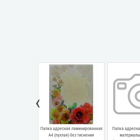
‹
ая бумвинил А4
Папка адресная ламинированная
Папка адресна
 лет" красный с
А4 (пухлая) без тиснения
материалы 