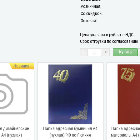
Розничная:
Со скидкой:
Оптовая:
Цена указана в рублях с НДС
Срок отгрузки по согласованию
-
+
Купить
Новинка
я дизайнерские
Папка адресная бумвинил А4
Папка адресна
А4 (пухлая)
(пухлая) "40 лет" синяя
материалы А4 (п