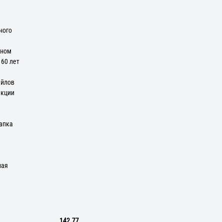
ного
оном
 60 лет
айлов
екции
апка
ная
142.77