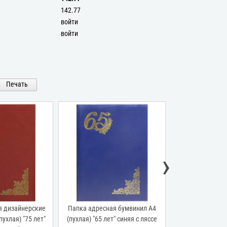
142.77
войти
войти
Печать
›
я дизайнерские
Папка адресная бумвинил А4
Папка адресная 
ухлая) "75 лет"
(пухлая) "65 лет" синяя с ляссе
А4 (пухлая) 