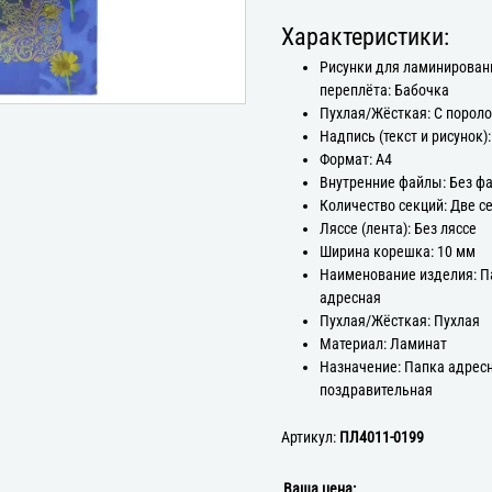
Характеристики:
Рисунки для ламинирован
переплёта: Бабочка
Пухлая/Жёсткая: С порол
Надпись (текст и рисунок):
Формат: А4
Внутренние файлы: Без ф
Количество секций: Две с
Ляссе (лента): Без ляссе
Ширина корешка: 10 мм
Наименование изделия: П
адресная
Пухлая/Жёсткая: Пухлая
Материал: Ламинат
Назначение: Папка адрес
поздравительная
Артикул:
ПЛ4011-0199
Ваша цена: