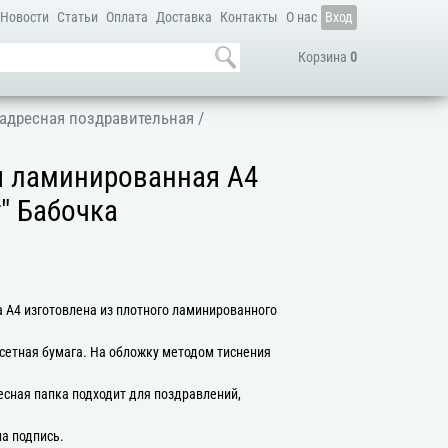
Новости
Статьи
Оплата
Доставка
Контакты
О нас
Вход
Корзина
0
адресная поздравительная
/
я ламинированная А4
т" Бабочка
 А4 изготовлена из плотного ламинированного
сетная бумага. На обложку методом тиснения
есная папка подходит для поздравлений,
на подпись.