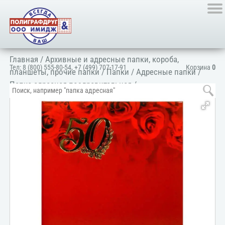
Главная
/
Архивные и адресные папки, короба,
Тел:
8 (800) 555-80-54
,
+7 (499) 707-17-91
Корзина
0
планшеты, прочие папки
/
Папки
/
Адресные папки
/
Папка адресная поздравительная
/