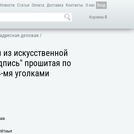
Новости
Статьи
Оплата
Доставка
Контакты
О нас
Вход
Корзина
0
адресная деловая
/
 из искусственной
дпись" прошитая по
4-мя уголками
ная
плётные