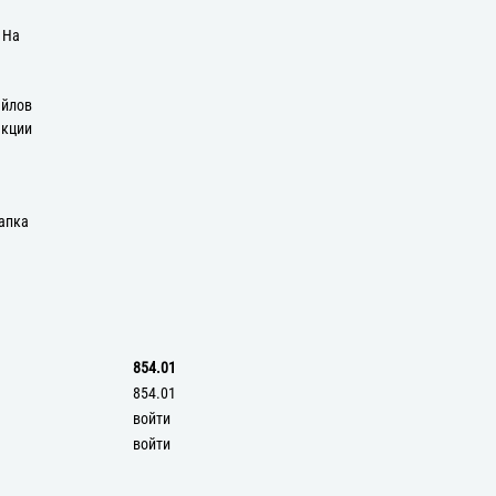
: На
айлов
екции
апка
854.01
854.01
войти
войти