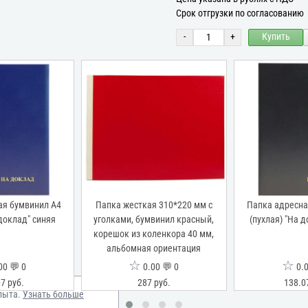
Срок отгрузки по согласованию
-
+
Купить
ая бумвинил А4
Папка жесткая 310*220 мм с
Папка адресна
 доклад" синяя
уголками, бумвинил красный,
(пухлая) "На 
корешок из коленкора 40 мм,
альбомная ориентация
☆
☆
00 💬 0
0.00 💬 0
0.0
7 руб.
287 руб.
138.0
пыта.
Узнать больше