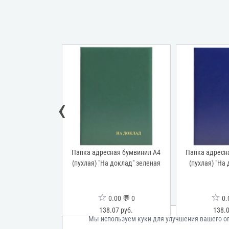
‹
я 210*310 мм с
Папка адресная бумвинил А4
Папка адресн
винил бордовый,
(пухлая) "На доклад" зеленая
(пухлая) "На
оленкора 40 мм,
ориентация
☆
☆
00 💬 0
0.00 💬 0
0.
8 руб.
138.07 руб.
138.0
Мы используем куки для улучшения вашего о