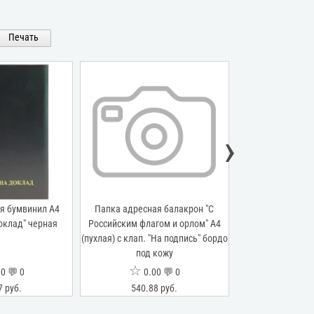
Печать
›
я бумвинил А4
Папка адресная балакрон "С
Папка адресна
доклад" черная
Российским флагом и орлом" А4
(пухлая) "Доку
(пухлая) с клап. "На подпись" бордо
под кожу
☆
☆
0 💬 0
0.00 💬 0
0.0
7 руб.
540.88 руб.
138.07