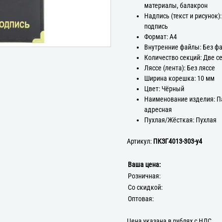
материалы, балакрон
Надпись (текст и рисунок)
подпись
Формат: А4
Внутренние файлы: Без ф
Количество секций: Две с
Ляссе (лента): Без ляссе
Ширина корешка: 10 мм
Цвет: Чёрный
Наименование изделия: П
адресная
Пухлая/Жёсткая: Пухлая
Артикул:
ПКЗГ4013-303-у4
Ваша цена:
Розничная:
Со скидкой:
Оптовая:
Цена указана в рублях с НДС