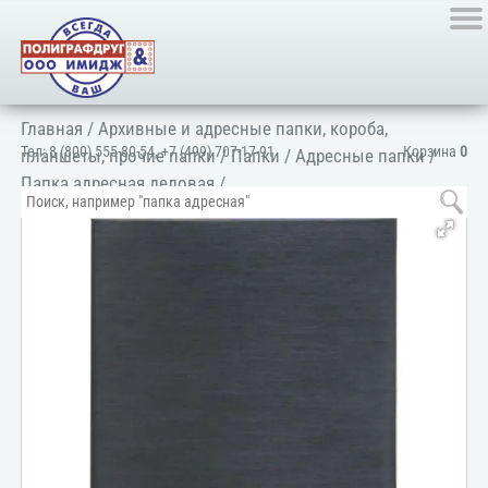
Главная
/
Архивные и адресные папки, короба,
Тел:
8 (800) 555-80-54
,
+7 (499) 707-17-91
Корзина
0
планшеты, прочие папки
/
Папки
/
Адресные папки
/
Папка адресная деловая
/