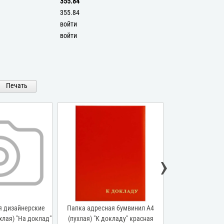
355.84
355.84
войти
войти
Печать
›
я дизайнерские
Папка адресная бумвинил А4
Папка адресна
хлая) "На доклад"
(пухлая) "К докладу" красная
(пухлая) "К д