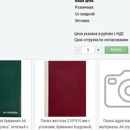
Ваша цена:
Розничная:
Со скидкой:
Оптовая:
Цена указана в рублях с НДС
Срок отгрузки по согласованию
-
+
Купить
ая бумвинил А4
Папка жесткая 210*310 мм с
Папка адресна
дпись" зеленый с
уголками, бумвинил бордовый,
материалы А4 (пу