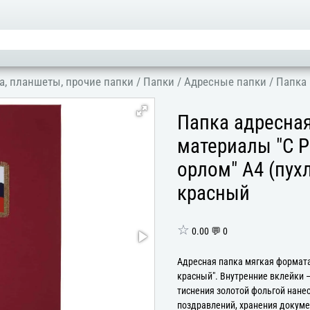
а, планшеты, прочие папки
/
Папки
/
Адресные папки
/
Папка 
Папка адресна
материалы "С 
орлом" А4 (пух
красный
☆
0.00 💬 0
Адресная папка мягкая формата
красный". Внутренние вклейки 
тиснения золотой фольгой нане
поздравлений, хранения докумен