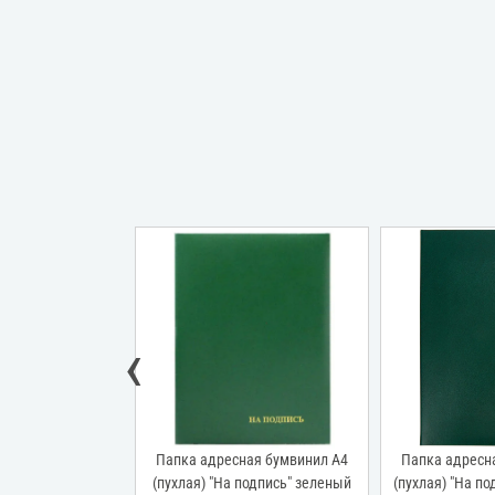
‹
ая бумвинил А4
Папка адресная бумвинил А4
Папка адресн
окладу" бордовая
(пухлая) "На подпись" зеленый
(пухлая) "На по