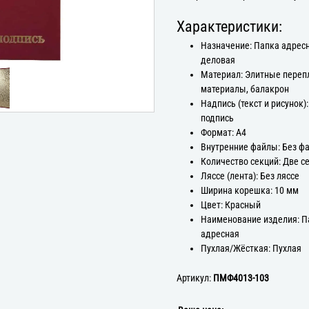
Характеристики:
Назначение: Папка адрес
деловая
Материал: Элитные пере
материалы, балакрон
Надпись (текст и рисунок)
подпись
Формат: А4
Внутренние файлы: Без ф
Количество секций: Две с
Ляссе (лента): Без ляссе
Ширина корешка: 10 мм
Цвет: Красный
Наименование изделия: П
адресная
Пухлая/Жёсткая: Пухлая
Артикул:
ПМФ4013-103