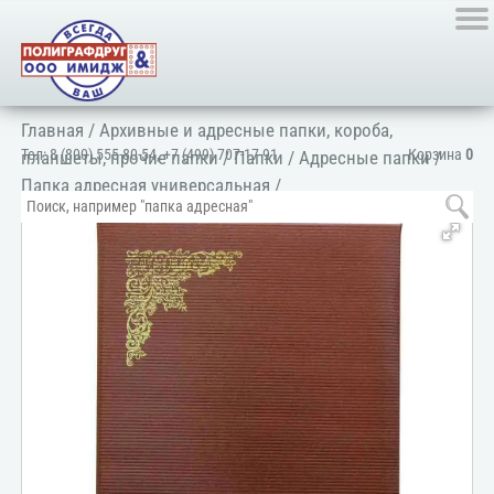
Главная
/
Архивные и адресные папки, короба,
Тел:
8 (800) 555-80-54
,
+7 (499) 707-17-91
Корзина
0
планшеты, прочие папки
/
Папки
/
Адресные папки
/
Папка адресная универсальная
/