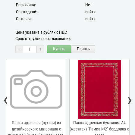
Розничная:
Нет
Со скидкой:
войти
Оптовая:
войти
Цена указана в рублях с НДС
Срок отгрузки по согласованию
-
+
Купить
Печать
‹
›
Папка адресная (пухлая) из
Папка адресная бумвинил А4
дизайнерского материала с
(жесткая) "Рамка №2" бордовая с