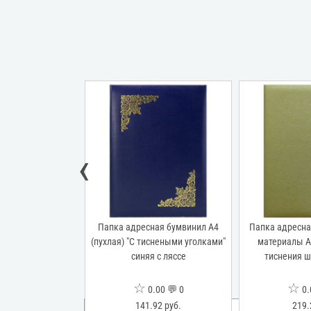
Новинка
‹
ая бумвинил А4
Папка адресная бумвинил А4
Папка адресна
оссийским орлом"
(пухлая) "С тиснеными уголками"
материалы А4
 с ляссе
синяя с ляссе
тиснения ш
☆
☆
00 💬 0
0.00 💬 0
0.
 руб.
141.92 руб.
219.