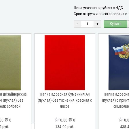
Цена указана в рублях с НДС
Срок отгрузки по согласованию
-
+
Купить
я дизайнерские
Папка адресная бумвинил А4
Папка адресна
 (пухлая) без
(пухлая) без тиснения красная с
(пухлая) с прин
елк золотой
ляссе
символик
☆
☆
00 💬 0
0.00 💬 0
0.0
2 руб.
134.09 руб.
435.4