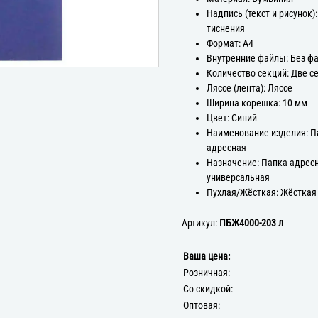
Надпись (текст и рисунок):
тиснения
Формат: А4
Внутренние файлы: Без ф
Количество секций: Две с
Ляссе (лента): Ляссе
Ширина корешка: 10 мм
Цвет: Синий
Наименование изделия: П
адресная
Назначение: Папка адрес
универсальная
Пухлая/Жёсткая: Жёсткая
Артикул:
ПБЖ4000-203 л
Ваша цена:
Розничная:
Со скидкой:
Оптовая: