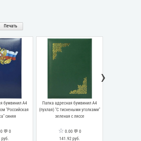
Печать
›
я бумвинил А4
Папка адресная бумвинил А4
Папка адресна
том "Российская
(пухлая) "С тиснеными уголками"
(пухлая) без тисн
а" синяя
зеленая с ляссе
мм, кр
☆
☆
0 💬 0
0.00 💬 0
0.0
 руб.
141.92 руб.
120.13