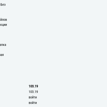
 Без
айлов
екции
апка
ная
103.19
103.19
войти
войти