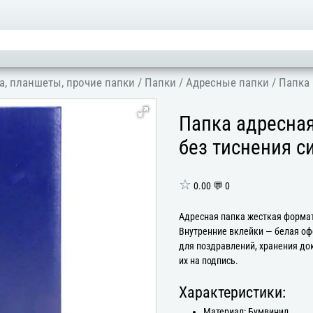
а, планшеты, прочие папки
/
Папки
/
Адресные папки
/
Папка 
Папка адресная
без тиснения с
☆
0.00 💬 0
Адресная папка жесткая формат
Внутренние вклейки — белая офс
для поздравлений, хранения до
их на подпись.
Характеристики:
Материал: Бумвинил