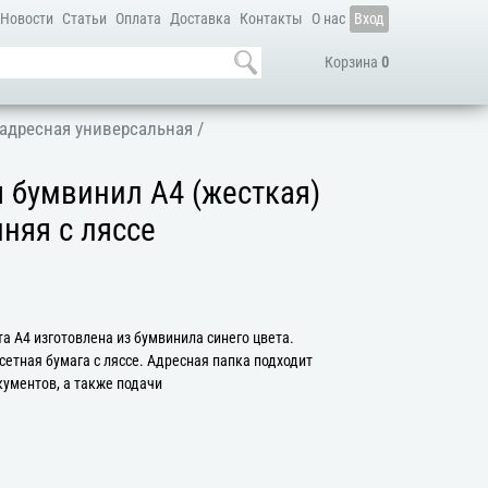
Новости
Статьи
Оплата
Доставка
Контакты
О нас
Вход
Корзина
0
адресная универсальная
/
 бумвинил А4 (жесткая)
иняя с ляссе
а А4 изготовлена из бумвинила синего цвета.
етная бумага с ляссе. Адресная папка подходит
кументов, а также подачи