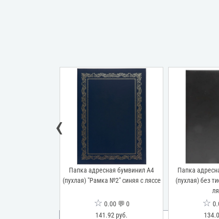
‹
ая бумвинил А4
Папка адресная бумвинил А4
Папка адресн
снеными уголками"
(пухлая) "Рамка №2" синяя с ляссе
(пухлая) без т
 разводами
ля
☆
☆
00 💬 0
0.00 💬 0
0.
29 руб.
141.92 руб.
134.0