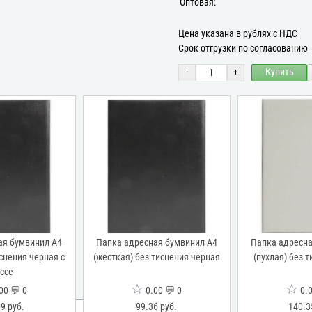
Оптовая:
Цена указана в рублях с НДС
Срок отгрузки по согласованию
-
+
Купить
ая бумвинил А4
Папка адресная бумвинил А4
Папка адресна
иснения черная с
(жесткая) без тиснения черная
(пухлая) без 
ссе
☆
☆
00 💬 0
0.00 💬 0
0.0
9 руб.
99.36 руб.
140.3