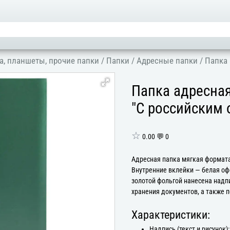
а, планшеты, прочие папки
/
Папки
/
Адресные папки
/
Папка 
Папка адресная
"С российским 
☆
0.00 💬 0
Адресная папка мягкая формата
Внутренние вклейки — белая оф
золотой фольгой нанесена надп
хранения документов, а также п
Характеристики:
Надпись (текст и рисунок):