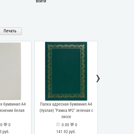
войти
Печать
›
я бумвинил А4
Папка адресная бумвинил А4
Папка адресна
тиснения белая
(пухлая) "Рамка №2" зеленая с
(жесткая) "С ро
ляссе
синяя с
☆
☆
0 💬 0
0.00 💬 0
0.0
5 руб.
141.92 руб.
0 р