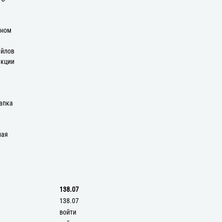
оном
айлов
екции
апка
ная
138.07
138.07
войти