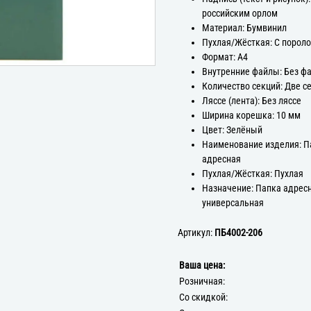
российским орлом
Материал: Бумвинил
Пухлая/Жёсткая: С порол
Формат: А4
Внутренние файлы: Без ф
Количество секций: Две с
Ляссе (лента): Без ляссе
Ширина корешка: 10 мм
Цвет: Зелёный
Наименование изделия: П
адресная
Пухлая/Жёсткая: Пухлая
Назначение: Папка адрес
универсальная
Артикул:
ПБ4002-206
Ваша цена:
Розничная:
Со скидкой: