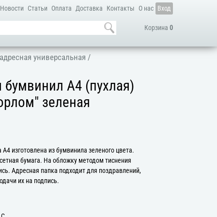
Новости
Статьи
Оплата
Доставка
Контакты
О нас
Вход
Корзина
0
адресная универсальная
/
 бумвинил А4 (пухлая)
орлом" зеленая
 А4 изготовлена из бумвинила зеленого цвета.
сетная бумага. На обложку методом тиснения
ись. Адресная папка подходит для поздравлений,
одачи их на подпись.
 С