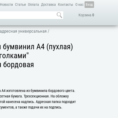
Новости
Статьи
Оплата
Доставка
Контакты
О нас
Вход
Корзина
0
адресная универсальная
/
 бумвинил А4 (пухлая)
голками"
я бордовая
 А4 изготовлена из бумвинила бордового цвета.
сетная бумага. Трехсекционная. На обложку
гой нанесена надпись. Адресная папка подходит
ументов, а также подачи их на подпись.