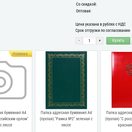
Со скидкой:
Оптовая:
Цена указана в рублях с НДС
Срок отгрузки по согласованию
-
+
Купить
инка
л А4
Папка адресная бумвинил А4
Папка адресная бумвини
рлом"
(пухлая) "Рамка №2" зеленая с
(пухлая) "С российским ор
ляссе
красная с ляссе