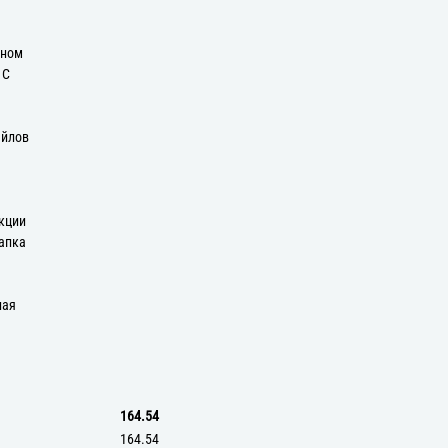
оном
 С
айлов
екции
апка
ная
164.54
164.54