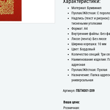
Характеристики:
Материал: Бумвинил
Пухлая/Жёсткая: С порол
Надпись (текст и рисунок):
тиснеными уголками
Формат: А4
Внутренние файлы: Без ф
Ляссе (лента): Без ляссе
Ширина корешка: 10 мм
Цвет: Бордовый
Количество секций: Три с
Наименование изделия: П
адресная
Пухлая/Жёсткая: Пухлая
Назначение: Папка адрес
универсальная
Артикул:
ПБТ4001-209
Ваша цена:
Розничная: