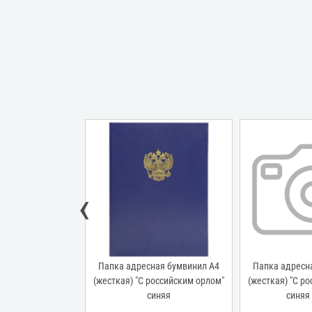
Нов
‹
ил А4
Папка адресная бумвинил А4
Папка адресная бумвини
еная с
(жесткая) "С российским орлом"
(жесткая) "С российским о
синяя
синяя с ляссе