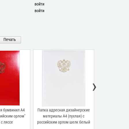
войти
войти
Печать
›
л А4
Папка адресная дизайнерские
Папка адресная бумвинил
лом"
материалы А4 (пухлая) с
(жесткая) без тиснения син
российским орлом шелк белый
разводами