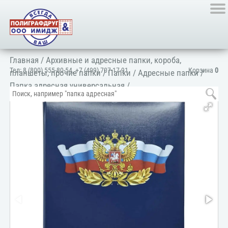
Главная
/
Архивные и адресные папки, короба,
Тел:
8 (800) 555-80-54
,
+7 (499) 707-17-91
Корзина
0
планшеты, прочие папки
/
Папки
/
Адресные папки
/
Папка адресная универсальная
/