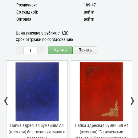
Розничная:
109.47
Со скидкой:
войти
Оптовая:
войти
Цена указана в рублях с НДС
Срок отгрузки по согласованию
-
+
Купить
Печать
‹
›
Папка адресная бумвинил А4
Папка адресная бумвинил А4
я
(жесткая) без тиснения синяя с
(жесткая) "С тиснеными