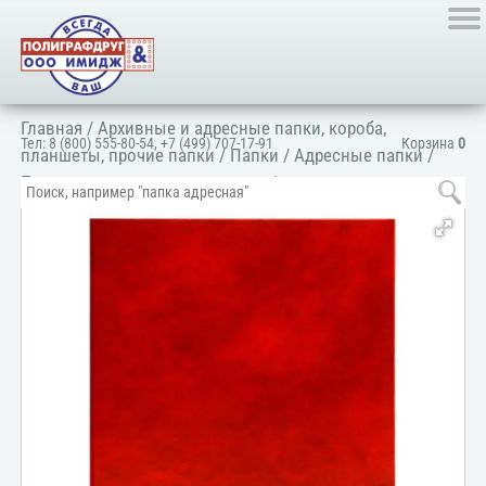
Главная
/
Архивные и адресные папки, короба,
Тел:
8 (800) 555-80-54
,
+7 (499) 707-17-91
Корзина
0
планшеты, прочие папки
/
Папки
/
Адресные папки
/
Папка адресная универсальная
/