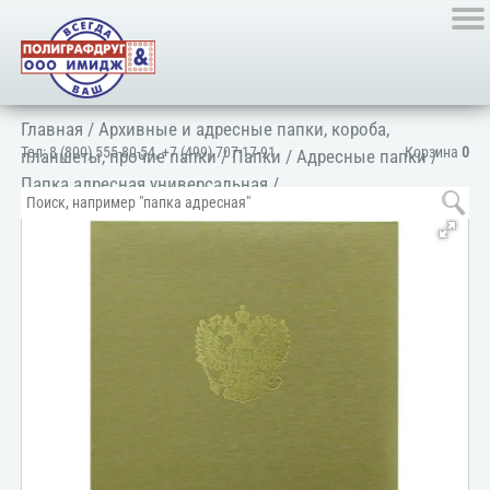
Главная
/
Архивные и адресные папки, короба,
Тел:
8 (800) 555-80-54
,
+7 (499) 707-17-91
Корзина
0
планшеты, прочие папки
/
Папки
/
Адресные папки
/
Папка адресная универсальная
/