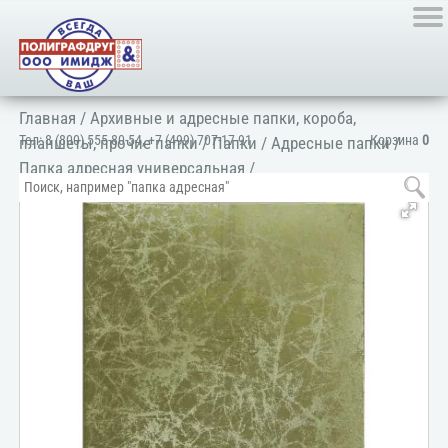
Главная
/
Архивные и адресные папки, короба,
Тел:
8 (800) 555-80-54
,
+7 (499) 707-17-91
Корзина
0
планшеты, прочие папки
/
Папки
/
Адресные папки
/
Папка адресная универсальная
/