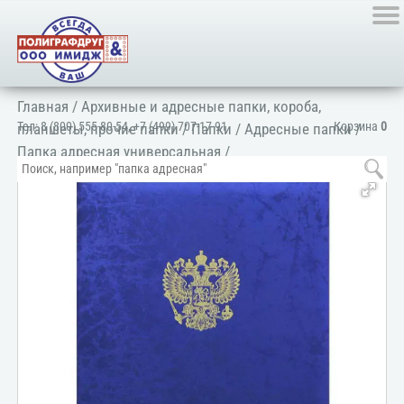
Главная
/
Архивные и адресные папки, короба,
Тел:
8 (800) 555-80-54
,
+7 (499) 707-17-91
Корзина
0
планшеты, прочие папки
/
Папки
/
Адресные папки
/
Папка адресная универсальная
/