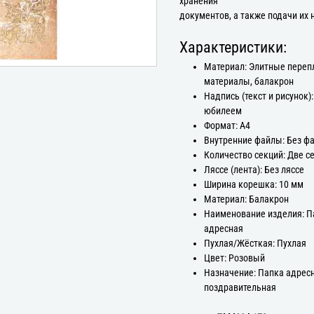
хранения
документов, а также подачи их 
Характеристики:
Материал: Элитные пере
материалы, балакрон
Надпись (текст и рисунок):
юбилеем
Формат: А4
Внутренние файлы: Без ф
Количество секций: Две с
Ляссе (лента): Без ляссе
Ширина корешка: 10 мм
Материал: Балакрон
Наименование изделия: П
адресная
Пухлая/Жёсткая: Пухлая
Цвет: Розовый
Назначение: Папка адрес
поздравительная