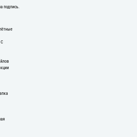
на подпись.
плётные
 С
айлов
екции
апка
ная