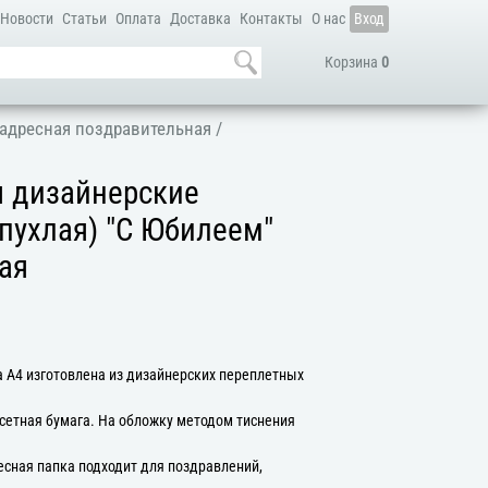
Новости
Статьи
Оплата
Доставка
Контакты
О нас
Вход
Корзина
0
адресная поздравительная
/
я дизайнерские
пухлая) "С Юбилеем"
ая
 А4 изготовлена из дизайнерских переплетных
сетная бумага. На обложку методом тиснения
есная папка подходит для поздравлений,