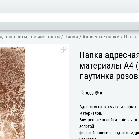
а, планшеты, прочие папки
/
Папки
/
Адресные папки
/
Папка 
Папка адресна
материалы А4 (
паутинка розов
☆
0.00 💬 0
Адресная папка мягкая формата
материалов.
Внутренние вклейки — белая оф
золотой
фольгой нанесена надпись. Адр