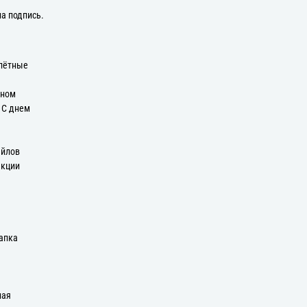
на подпись.
плётные
оном
: С днем
айлов
екции
апка
ная