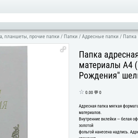
а, планшеты, прочие папки
/
Папки
/
Адресные папки
/
Папка 
Папка адресна
материалы А4 (
Рождения" шел
☆
0.00 💬 0
Адресная папка мягкая формата
материалов.
Внутренние вклейки — белая оф
золотой
фольгой нанесена надпись. Адр