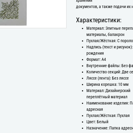
хранения
документов, а также подачи их 
Характеристики:
Материал: Элитные пере
материалы, балакрон
Пухлая/Жёсткая: С порол
Надпись (текст и рисунок)
рождения
Формат: А4
Внутренние файлы: Без ф
Количество секций: Две с
Ляссе (лента): Без ляссе
Ширина корешка: 10 мм
Материал: Дизайнерский
переплётный материал
Наименование изделия: П
адресная
Пухлая/Жёсткая: Пухлая
Цвет: Белый
Назначение: Папка адрес