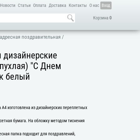
Новости
Статьи
Оплата
Доставка
Контакты
О нас
Вход
Корзина
0
адресная поздравительная
/
я дизайнерские
пухлая) "С Днем
к белый
 А4 изготовлена из дизайнерских переплетных
сетная бумага. На обложку методом тиснения
есная папка подходит для поздравлений,