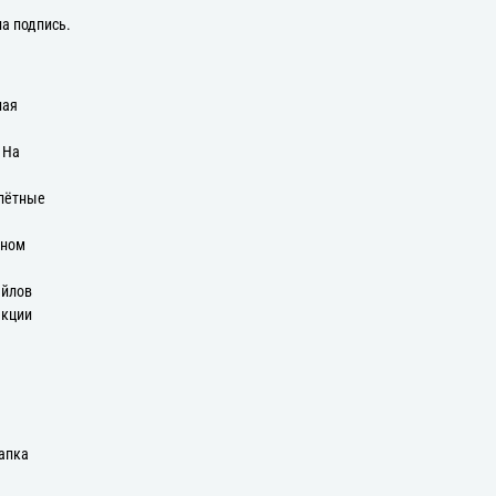
на подпись.
ная
: На
плётные
оном
айлов
екции
апка