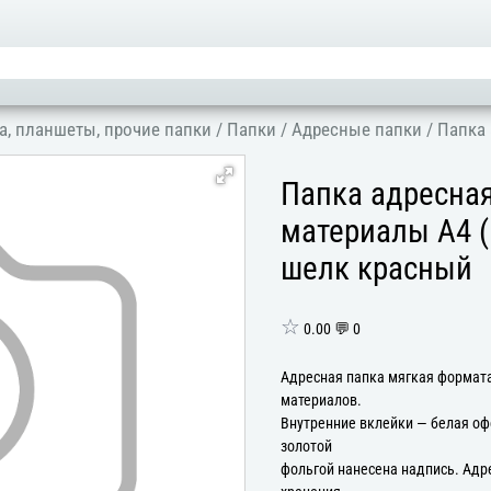
а, планшеты, прочие папки
/
Папки
/
Адресные папки
/
Папка 
Папка адресна
материалы А4 (
шелк красный
☆
0.00 💬 0
Адресная папка мягкая формата
материалов.
Внутренние вклейки — белая оф
золотой
фольгой нанесена надпись. Адр