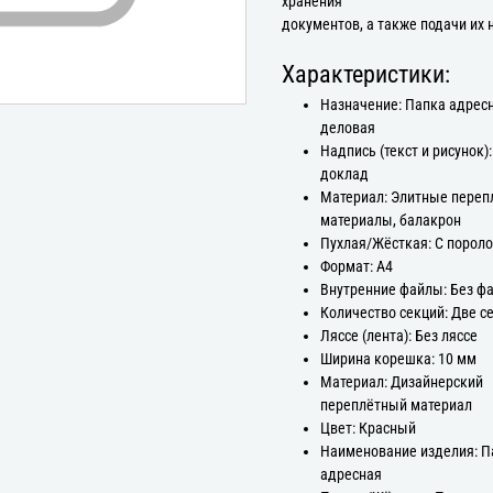
хранения
документов, а также подачи их 
Характеристики:
Назначение: Папка адрес
деловая
Надпись (текст и рисунок)
доклад
Материал: Элитные пере
материалы, балакрон
Пухлая/Жёсткая: С порол
Формат: А4
Внутренние файлы: Без ф
Количество секций: Две с
Ляссе (лента): Без ляссе
Ширина корешка: 10 мм
Материал: Дизайнерский
переплётный материал
Цвет: Красный
Наименование изделия: П
адресная