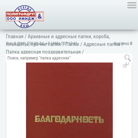
Главная
/
Архивные и адресные папки, короба,
Тел:
8 (800) 555-80-54
,
+7 (499) 707-17-91
Корзина
0
планшеты, прочие папки
/
Папки
/
Адресные папки
/
Папка адресная поздравительная
/