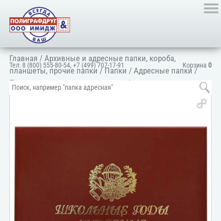
Главная
/
Архивные и адресные папки, короба,
Тел:
8 (800) 555-80-54
,
+7 (499) 707-17-91
Корзина
0
планшеты, прочие папки
/
Папки
/
Адресные папки
/
Папка для школ и детских садов
/