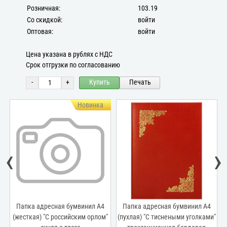
Розничная:
103.19
Со скидкой:
войти
Оптовая:
войти
Цена указана в рублях с НДС
Срок отгрузки по согласованию
-
+
Купить
Печать
а
‹
›
А4
Папка адресная бумвинил А4
Папка адресная бумвинил А4
ом"
(пухлая) "С тиснеными уголками"
(пухлая) "Рамка №2" зеленая с