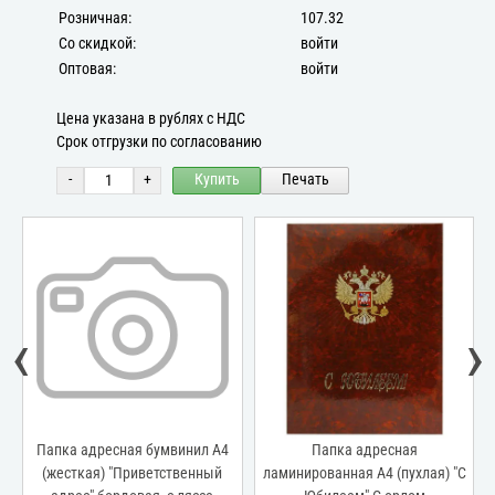
Розничная:
107.32
Со скидкой:
войти
Оптовая:
войти
Цена указана в рублях с НДС
Срок отгрузки по согласованию
-
+
Купить
Печать
‹
›
Папка адресная бумвинил А4
Папка адресная
(жесткая) "Приветственный
ламинированная А4 (пухлая) "С