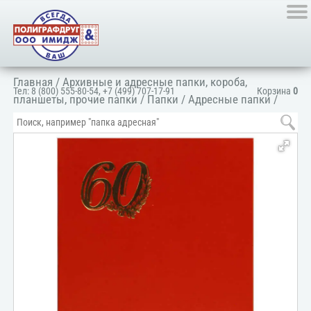
Главная
/
Архивные и адресные папки, короба,
Тел:
8 (800) 555-80-54
,
+7 (499) 707-17-91
Корзина
0
планшеты, прочие папки
/
Папки
/
Адресные папки
/
Папка адресная поздравительная
/