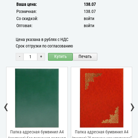
Ваша цена:
138.07
Розничная:
138.07
Со скидкой:
войти
Оптовая:
войти
Цена указана в рублях с НДС
Срок отгрузки по согласованию
-
+
Купить
Печать
‹
›
есная бумвинил А4
Папка адресная бумвинил А4
Папка адресна