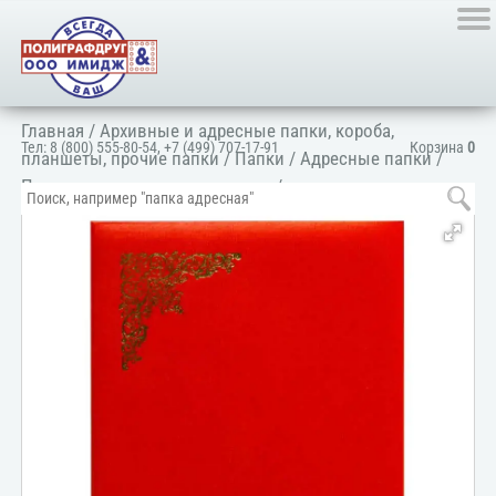
Главная
/
Архивные и адресные папки, короба,
Тел:
8 (800) 555-80-54
,
+7 (499) 707-17-91
Корзина
0
планшеты, прочие папки
/
Папки
/
Адресные папки
/
Папка адресная универсальная
/