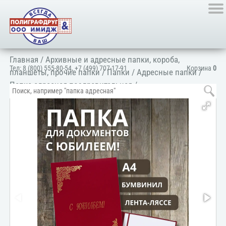
Главная
/
Архивные и адресные папки, короба,
Тел:
8 (800) 555-80-54
,
+7 (499) 707-17-91
Корзина
0
планшеты, прочие папки
/
Папки
/
Адресные папки
/
Папка адресная поздравительная
/