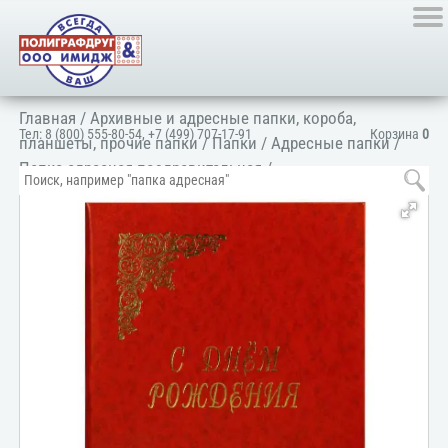
Главная
/
Архивные и адресные папки, короба,
Тел:
8 (800) 555-80-54
,
+7 (499) 707-17-91
Корзина
0
планшеты, прочие папки
/
Папки
/
Адресные папки
/
Папка адресная поздравительная
/