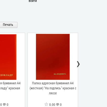
войти
Печать
›
я бумвинил А4
Папка адресная бумвинил А4
Папка адресная
кладу" красная
(жесткая) "На подпись" красная с
материал бархат 
ляссе
подпись
☆
☆
0 💬 0
0.00 💬 0
0.0