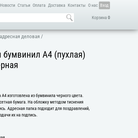
Новости
Статьи
Оплата
Доставка
Контакты
О нас
Вход
Корзина
0
адресная деловая
/
 бумвинил А4 (пухлая)
ерная
 А4 изготовлена из бумвинила черного цвета.
сетная бумага. На обложку методом тиснения
ись. Адресная папка подходит для поздравлений,
одачи их на подпись.
ная