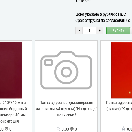
Оптовая:
Цена указана в рублях с НДС
Срок отгрузки по согласованию
-
+
Купить
я 210*310 мм с
Папка адресная дизайнерские
Папка адресна
винил бордовый,
материалы А4 (пухлая) "На доклад"
(пухлая) "К до
ленкора 40 мм,
шелк синий
ориентация
☆
☆
00 💬 0
0.00 💬 0
0.0