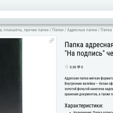
а, планшеты, прочие папки
/
Папки
/
Адресные папки
/
Папка 
Папка адресная
"На подпись" ч
☆
0.00 💬 0
Адресная папка мягкая формата
Внутренние вклейки — белая оф
золотой фольгой нанесена надп
хранения документов, а также п
Характеристики:
Назначение: Папка адрес