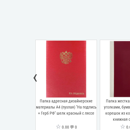
‹
ая балакрон "С
Папка адресная дизайнерские
Папка жестка
агом и орлом" А4
материалы А4 (пухлая) "На подпись
уголками, бум
 "На подпись" бордо
+ Герб РФ" шелк красный с ляссе
корешок из ко
 кожу
книжная 
☆
☆
00 💬 0
0.00 💬 0
0.