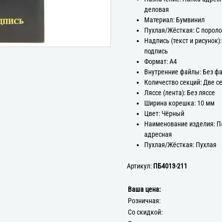
деловая
Материал: Бумвинил
Пухлая/Жёсткая: С порол
Надпись (текст и рисунок)
подпись
Формат: А4
Внутренние файлы: Без ф
Количество секций: Две с
Ляссе (лента): Без ляссе
Ширина корешка: 10 мм
Цвет: Чёрный
Наименование изделия: П
адресная
Пухлая/Жёсткая: Пухлая
Артикул:
ПБ4013-211
Ваша цена:
Розничная:
Со скидкой: