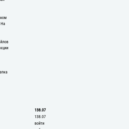
оном
: На
айлов
екции
апка
138.07
138.07
войти