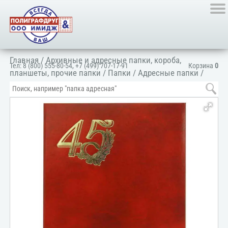
Главная
/
Архивные и адресные папки, короба,
Тел:
8 (800) 555-80-54
,
+7 (499) 707-17-91
Корзина
0
планшеты, прочие папки
/
Папки
/
Адресные папки
/
Папка адресная поздравительная
/