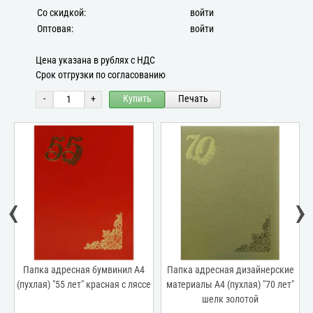
Со скидкой:
войти
Оптовая:
войти
Цена указана в рублях с НДС
Срок отгрузки по согласованию
-
+
Купить
Печать
‹
›
Папка адресная бумвинил А4
Папка адресная дизайнерские
(пухлая) "55 лет" красная с ляссе
материалы А4 (пухлая) "70 лет"
шелк золотой