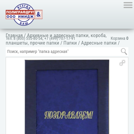
Главная
/
Архивные и адресные папки, короба,
Тел:
8 (800) 555-80-54
,
+7 (499) 707-17-91
Корзина
0
планшеты, прочие папки
/
Папки
/
Адресные папки
/
Папка адресная поздравительная
/