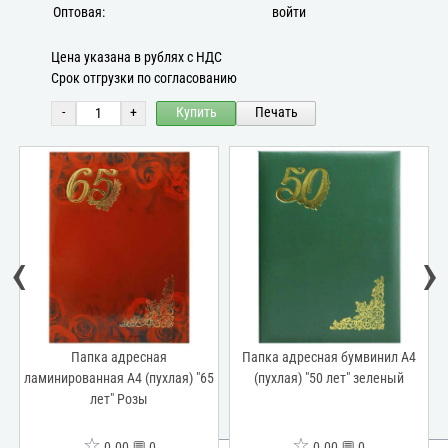
Оптовая:
войти
Цена указана в рублях с НДС
Срок отгрузки по согласованию
-
+
Купить
Печать
‹
›
е
Папка адресная
Папка адресная бумвинил А4
"
ламинированная А4 (пухлая) "65
(пухлая) "50 лет" зеленый
лет" Розы
☆
☆
0.00 💬 0
0.00 💬 0