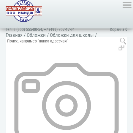
Тел:
8 (800) 555-80-54
,
+7 (499) 707-17-91
Корзина
0
Главная
/
Обложки
/
Обложки для школы
/