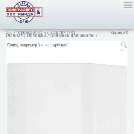
Тел:
8 (800) 555-80-54
,
+7 (499) 707-17-91
Корзина
0
Главная
/
Обложки
/
Обложки для школы
/