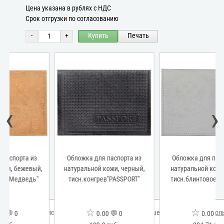
Цена указана в рублях с НДС
Срок отгрузки по согласованию
-
+
Купить
Печать
‹
›
Обложка для паспорта из
Обложка для паспорта из
натуральной кожи, черный,
натуральной кожи, белый,
тисн.конгрев"PASSPORT"
тисн.блинтовое"Медведь"
☆
☆
Мы используем куки для улучшения вашего опыта.
Узнать бол
0.00 💬 0
0.00 💬 0