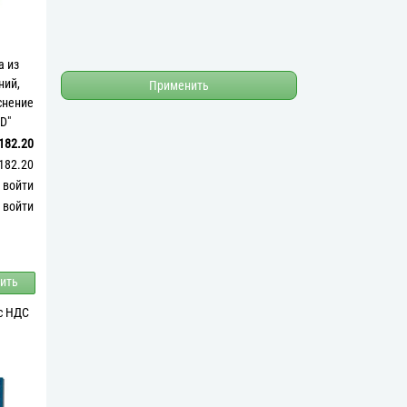
а из
ний,
Применить
снение
D"
182.20
182.20
войти
войти
ить
 с НДС