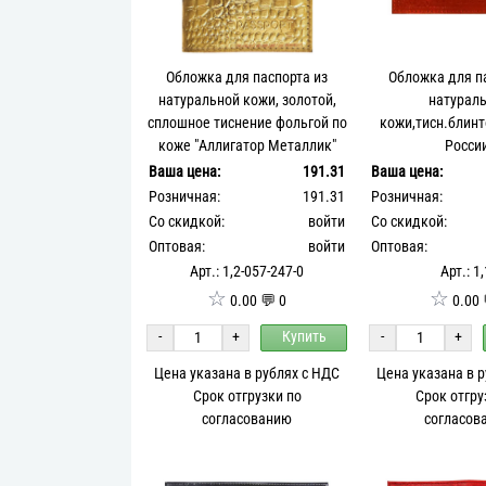
Обложка для паспорта из
Обложка для п
натуральной кожи, золотой,
натурал
сплошное тиснение фольгой по
кожи,тисн.блин
коже "Аллигатор Металлик"
Росси
Ваша цена:
191.31
Ваша цена:
Розничная:
191.31
Розничная:
Со скидкой:
войти
Со скидкой:
Оптовая:
войти
Оптовая:
Арт.: 1,2-057-247-0
Арт.: 1
☆
☆
0.00 💬 0
0.00 
-
+
Купить
-
+
Цена указана в рублях с НДС
Цена указана в 
Срок отгрузки по
Срок отгру
согласованию
согласов