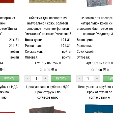
аспорта из
Обложка для паспорта из
Обложка для паспорт
ьной
натуральной кожи, золотой,
натуральной кожи, си
товое"Цвета
сплошное тиснение фольгой
сплошное блинтовое ти
и"
"металлик" по коже "Железный
по коже "Медведь 3
Питон"
214.21
Ваша цена:
191.31
Ваша цена:
214.21
Розничная:
191.31
Розничная:
войти
Со скидкой:
войти
Со скидкой:
войти
Оптовая:
войти
Оптовая:
,14
Арт.: 1,2-060-247-0
Арт.: 1,2-097-203-0
☆
☆
💬 0
0.00 💬 0
0.00 💬 0
Купить
-
+
Купить
-
+
Куп
рублях с НДС
Цена указана в рублях с НДС
Цена указана в рублях
зки по
Срок отгрузки по
Срок отгрузки по
анию
согласованию
согласованию