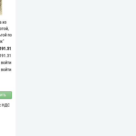
а из
отой,
гой по
к"
191.31
191.31
войти
войти
ить
 с НДС