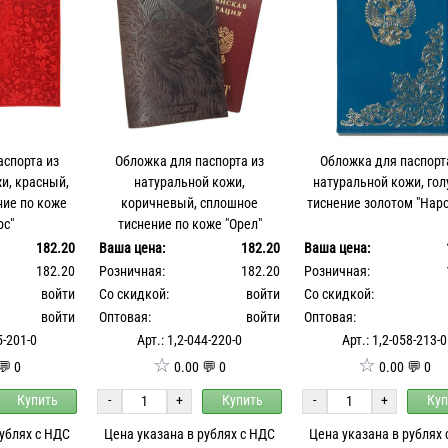
аспорта из
Обложка для паспорта из
Обложка для паспорт
и, красный,
натуральной кожи,
натуральной кожи, гол
ние по коже
коричневый, сплошное
тиснение золотом "Нар
рс"
тиснение по коже "Орел"
182.20
Ваша цена:
182.20
Ваша цена:
182.20
Розничная:
182.20
Розничная:
войти
Со скидкой:
войти
Со скидкой:
войти
Оптовая:
войти
Оптовая:
5-201-0
Арт.: 1,2-044-220-0
Арт.: 1,2-058-213-0
☆
☆
💬 0
0.00 💬 0
0.00 💬 0
Купить
-
+
Купить
-
+
Куп
рублях с НДС
Цена указана в рублях с НДС
Цена указана в рублях