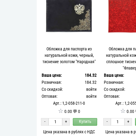
Обложка для паспорта из
Обложка для п
натуральной кожи, черный,
натуральной кож
тиснение золотом "Народная"
сплошное тисне
"Флаве
Ваша цена:
184.32
Ваша цена:
Розничная:
184.32
Розничная:
Со скидкой:
войти
Со скидкой:
Оптовая:
войти
Оптовая:
Арт.: 1,2-058-211-0
Арт.: 1,2-05
☆
☆
0.00 💬 0
0.00 
-
+
Купить
-
+
Цена указана в рублях с НДС
Цена указана в 