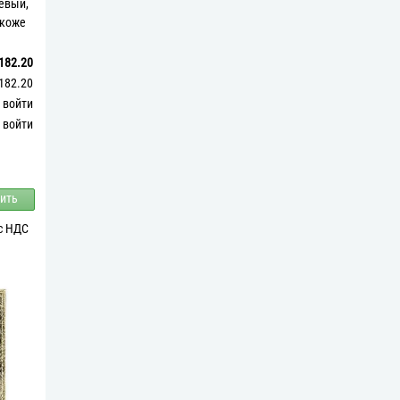
евый,
 коже
182.20
182.20
войти
войти
ить
 с НДС