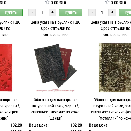
☆
☆
💬 0
0.00 💬 0
0.00 💬 0
Купить
-
+
Купить
-
+
Куп
рублях с НДС
Цена указана в рублях с НДС
Цена указана в рублях
зки по
Срок отгрузки по
Срок отгрузки по
анию
согласованию
согласованию
аспорта из
Обложка для паспорта из
Обложка для паспорт
и, красный,
натуральной кожи, черный,
натуральной кожи, зол
же конгрев
сплошное тиснение по коже
сплошное тиснение фо
ение"
"Данди"
"металлик" по кож
"Индийский орнаме
182.20
Ваша цена:
182.20
Ваша цена: