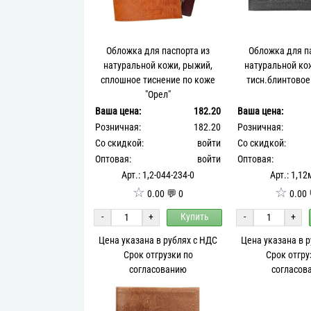
Обложка для паспорта из
Обложка для п
натуральной кожи, рыжий,
натуральной ко
сплошное тиснение по коже
тисн.блинтово
"Орел"
Ваша цена:
182.20
Ваша цена:
Розничная:
182.20
Розничная:
Со скидкой:
войти
Со скидкой:
Оптовая:
войти
Оптовая:
Арт.: 1,2-044-234-0
Арт.: 1,12
☆
☆
0.00 💬 0
0.00 
-
+
Купить
-
+
Цена указана в рублях с НДС
Цена указана в 
Срок отгрузки по
Срок отгру
согласованию
согласов