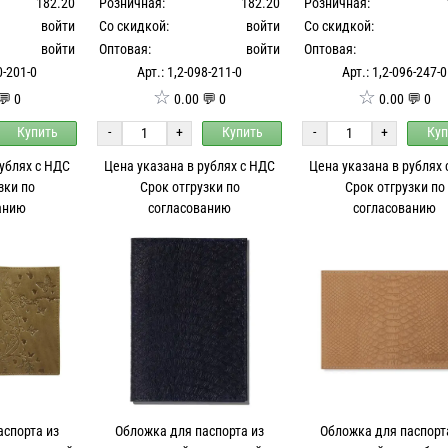
182.20
Розничная:
182.20
Розничная:
войти
Со скидкой:
войти
Со скидкой:
войти
Оптовая:
войти
Оптовая:
0-201-0
Арт.: 1,2-098-211-0
Арт.: 1,2-096-247-0
☆
☆
💬 0
0.00 💬 0
0.00 💬 0
Купить
-
+
Купить
-
+
Куп
рублях с НДС
Цена указана в рублях с НДС
Цена указана в рублях
зки по
Срок отгрузки по
Срок отгрузки по
анию
согласованию
согласованию
аспорта из
Обложка для паспорта из
Обложка для паспорт