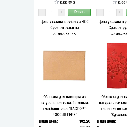
☆
☆
0.00 💬 0
0.00 
-
+
Купить
-
+
Цена указана в рублях с НДС
Цена указана в 
Срок отгрузки по
Срок отгру
согласованию
согласов
Обложка для паспорта из
Обложка для п
натуральной кожи, бежевый,
натуральной кож
тисн.блинтовое"ПАСПОРТ-
тиснение по ко
РОССИЯ-ГЕРБ"
"Вдохнов
Ваша цена:
182.20
Ваша цена: