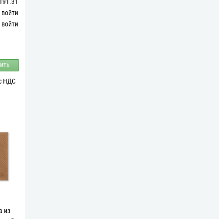
191.31
войти
войти
ить
 с НДС
а из