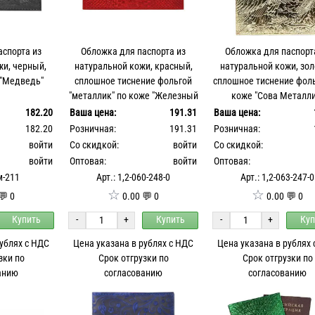
аспорта из
Обложка для паспорта из
Обложка для паспорт
жи, черный,
натуральной кожи, красный,
натуральной кожи, зол
е"Медведь"
сплошное тиснение фольгой
сплошное тиснение фоль
"металлик" по коже "Железный
коже "Сова Металли
Питон"
182.20
Ваша цена:
191.31
Ваша цена:
182.20
Розничная:
191.31
Розничная:
войти
Со скидкой:
войти
Со скидкой:
войти
Оптовая:
войти
Оптовая:
м-211
Арт.: 1,2-060-248-0
Арт.: 1,2-063-247-0
☆
☆
💬 0
0.00 💬 0
0.00 💬 0
Купить
-
+
Купить
-
+
Куп
рублях с НДС
Цена указана в рублях с НДС
Цена указана в рублях
зки по
Срок отгрузки по
Срок отгрузки по
анию
согласованию
согласованию