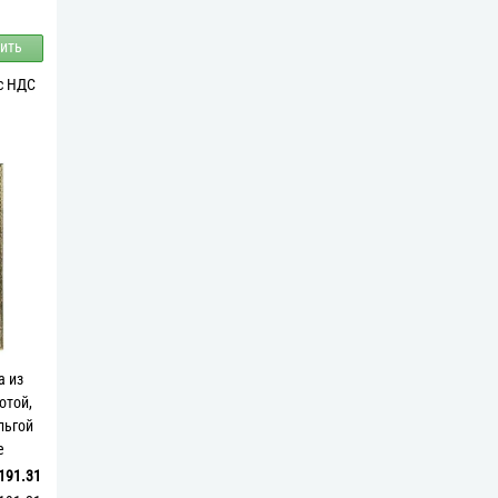
ить
 с НДС
а из
отой,
льгой
е
нт"
191.31