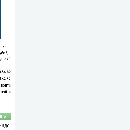
а из
убой,
одная"
184.32
184.32
войти
войти
ить
 с НДС