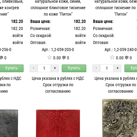
, оливковый,
натуральной кожи, синий,
натуральной кожи, беж
же конгрев
сплошное блинтовое тиснение
сплошное тиснение по
ение"
по коже "Питон"
"Питон"
182.20
Ваша цена:
182.20
Ваша цена:
182.20
Розничная:
182.20
Розничная:
войти
Со скидкой:
войти
Со скидкой:
войти
Оптовая:
войти
Оптовая:
0-256-0
Арт.: 1,2-059-203-0
Арт.: 1,2-059-240-0
☆
☆
💬 0
0.00 💬 0
0.00 💬 0
Купить
-
+
Купить
-
+
Куп
рублях с НДС
Цена указана в рублях с НДС
Цена указана в рублях
зки по
Срок отгрузки по
Срок отгрузки по
анию
согласованию
согласованию