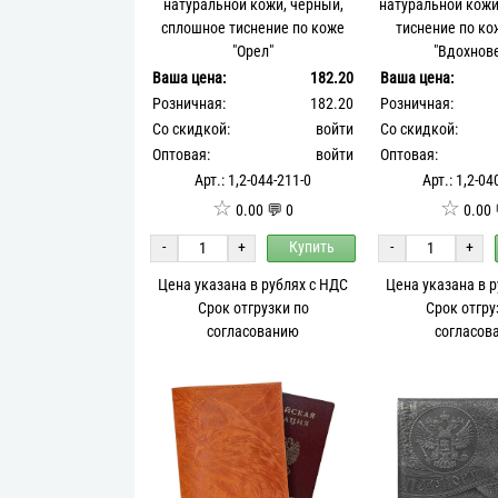
натуральной кожи, черный,
натуральной кожи
сплошное тиснение по коже
тиснение по ко
"Орел"
"Вдохнов
Ваша цена:
182.20
Ваша цена:
Розничная:
182.20
Розничная:
Со скидкой:
войти
Со скидкой:
Оптовая:
войти
Оптовая:
Арт.: 1,2-044-211-0
Арт.: 1,2-04
☆
☆
0.00 💬 0
0.00 
-
+
Купить
-
+
Цена указана в рублях с НДС
Цена указана в 
Срок отгрузки по
Срок отгру
согласованию
согласов