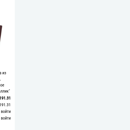
а из
,
ное
аллик"
амент"
191.31
191.31
войти
войти