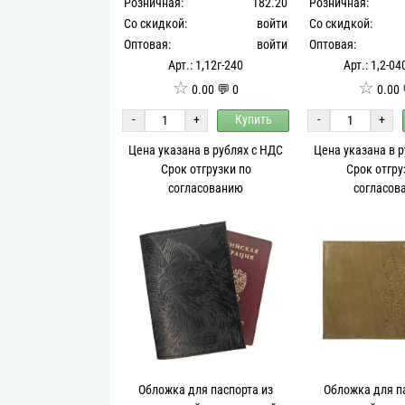
Розничная:
182.20
Розничная:
Со скидкой:
войти
Со скидкой:
Оптовая:
войти
Оптовая:
Арт.: 1,12г-240
Арт.: 1,2-04
☆
☆
0.00 💬 0
0.00 
-
+
Купить
-
+
Цена указана в рублях с НДС
Цена указана в 
Срок отгрузки по
Срок отгру
согласованию
согласов
Обложка для паспорта из
Обложка для п