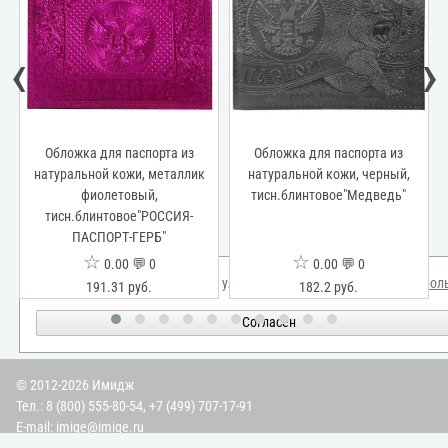
‹
›
ложка для паспорта из
Обложка для паспорта из
Обложка
ральной кожи, металлик
натуральной кожи, черный,
натураль
фиолетовый,
тисн.блинтовое"Медведь"
сн.блинтовое"РОССИЯ-
тисн.б
ПАСПОРТ-ГЕРБ"
ПА
☆
☆
0.00 💬 0
0.00 💬 0
Мы используем куки для улучшения вашего опыта.
Узнать бол
191.31 руб.
182.2 руб.
Согласен
© 2012-2026 Имидж
Тел.:
8 (800) 555-80-54
,
+7 (499) 707-17-91
E-mail:
imige@imige.ru