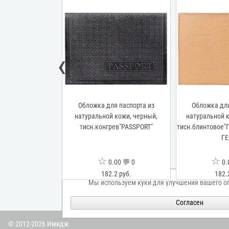
‹
я паспорта из
Обложка для паспорта из
Обложка для
кожи, бежевый,
натуральной кожи, черный,
натуральной 
овое"Медведь"
тисн.конгрев"PASSPORT"
тисн.блинтовое
ГЕ
☆
☆
00 💬 0
0.00 💬 0
0.
2 руб.
182.2 руб.
182.
Мы используем куки для улучшения вашего о
Согласен
© 2012-2026 Имидж