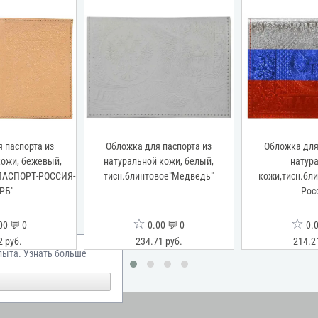
 паспорта из
Обложка для паспорта из
Обложка для
кожи, бежевый,
натуральной кожи, белый,
натур
"ПАСПОРТ-РОССИЯ-
тисн.блинтовое"Медведь"
кожи,тисн.бл
РБ"
Рос
☆
☆
00 💬 0
0.00 💬 0
0.0
2 руб.
234.71 руб.
214.2
пыта.
Узнать больше