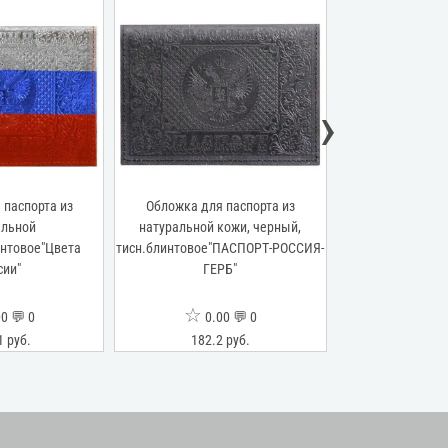
›
 паспорта из
Обложка для паспорта из
Обложка для 
альной
натуральной кожи, черный,
натуральной кож
интовое"Цвета
тисн.блинтовое"ПАСПОРТ-РОССИЯ-
тисн.блинтовое"
сии"
ГЕРБ"
ГЕР
☆
☆
0 💬 0
0.00 💬 0
0.0
1 руб.
182.2 руб.
182.2