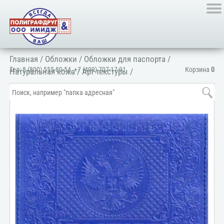
Главная
/
Обложки
/
Обложки для паспорта
/
Тел:
8 (800) 555-80-54
,
+7 (499) 707-17-91
Корзина
0
Натуральная кожа
/
Арт-текстуры
/