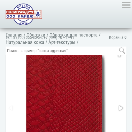
Главная
/
Обложки
/
Обложки для паспорта
/
Тел:
8 (800) 555-80-54
,
+7 (499) 707-17-91
Корзина
0
Натуральная кожа
/
Арт-текстуры
/