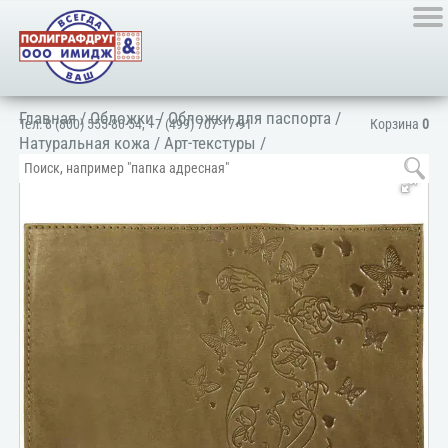
Главная
/
Обложки
/
Обложки для паспорта
/
Тел:
8 (800) 555-80-54
,
+7 (499) 707-17-91
Корзина
0
Натуральная кожа
/
Арт-текстуры
/