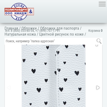
Главная
/
Обложки
/
Обложки для паспорта
/
Тел:
8 (800) 555-80-54
,
+7 (499) 707-17-91
Корзина
0
Натуральная кожа
/
Цветной рисунок по коже
/